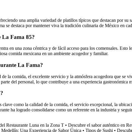
reciendo una amplia variedad de platillos típicos que destacan por su sa
a se destaca por mantener viva la tradición culinaria de México en cada
te La Fama 85?
ntra en una zona céntrica y de fácil acceso para los comensales. Esto l
ciosa comida mexicana en un ambiente acogedor y familiar.
staurante La Fama?
 de la comida, el excelente servicio y la atmósfera acogedora que se vive
or parte del personal, lo que contribuye a una experiencia gastronómica
5?
clave como la calidad de la comida, el servicio excepcional, la ubicación
aurante ha logrado consolidarse como un referente en la industria y seg
del Restaurante Luna en la Zona T
•
Descubre el sabor auténtico en R
n Medellín: Una Experiencia de Sabor Única
•
Tipos de Sushi
•
Descubr