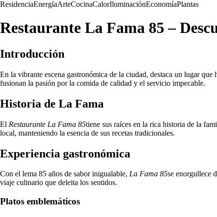
Residencia
Energía
Arte
Cocina
Calor
Iluminación
Economía
Plantas
Restaurante La Fama 85 – Descub
Introducción
En la vibrante escena gastronómica de la ciudad, destaca un lugar que h
fusionan la pasión por la comida de calidad y el servicio impecable.
Historia de La Fama
El
Restaurante La Fama 85
tiene sus raíces en la rica historia de la 
local, manteniendo la esencia de sus recetas tradicionales.
Experiencia gastronómica
Con el lema 85 años de sabor inigualable,
La Fama 85
se enorgullece d
viaje culinario que deleita los sentidos.
Platos emblemáticos