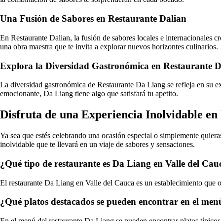
Una Fusión de Sabores en Restaurante Dalian
En Restaurante Dalian, la fusión de sabores locales e internacionales c
una obra maestra que te invita a explorar nuevos horizontes culinarios.
Explora la Diversidad Gastronómica en Restaurante 
La diversidad gastronómica de Restaurante Da Liang se refleja en su ex
emocionante, Da Liang tiene algo que satisfará tu apetito.
Disfruta de una Experiencia Inolvidable e
Ya sea que estés celebrando una ocasión especial o simplemente quieras
inolvidable que te llevará en un viaje de sabores y sensaciones.
¿Qué tipo de restaurante es Da Liang en Valle del Cau
El restaurante Da Liang en Valle del Cauca es un establecimiento que o
¿Qué platos destacados se pueden encontrar en el men
En el menú del restaurante Da Liang se pueden encontrar platos típicos d