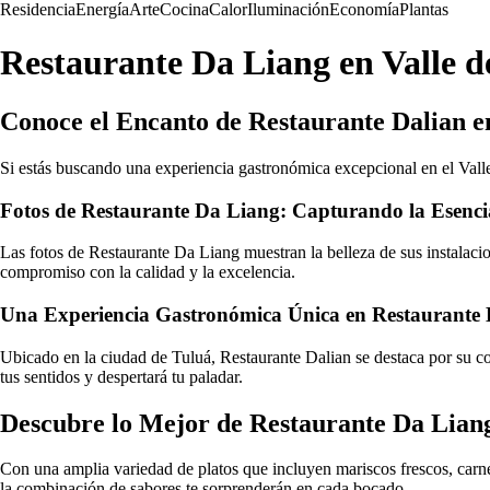
Residencia
Energía
Arte
Cocina
Calor
Iluminación
Economía
Plantas
Restaurante Da Liang en Valle 
Conoce el Encanto de Restaurante Dalian e
Si estás buscando una experiencia gastronómica excepcional en el Valle 
Fotos de Restaurante Da Liang: Capturando la Esencia
Las fotos de Restaurante Da Liang muestran la belleza de sus instalacio
compromiso con la calidad y la excelencia.
Una Experiencia Gastronómica Única en Restaurante 
Ubicado en la ciudad de Tuluá, Restaurante Dalian se destaca por su co
tus sentidos y despertará tu paladar.
Descubre lo Mejor de Restaurante Da Liang
Con una amplia variedad de platos que incluyen mariscos frescos, carnes
la combinación de sabores te sorprenderán en cada bocado.