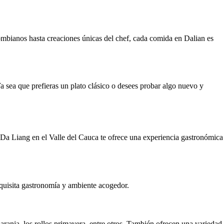
olombianos hasta creaciones únicas del chef, cada comida en Dalian es
a sea que prefieras un plato clásico o desees probar algo nuevo y
 Da Liang en el Valle del Cauca te ofrece una experiencia gastronómica
xquisita gastronomía y ambiente acogedor.
naranja, los rollos primavera, entre otros. También ofrecen una variedad