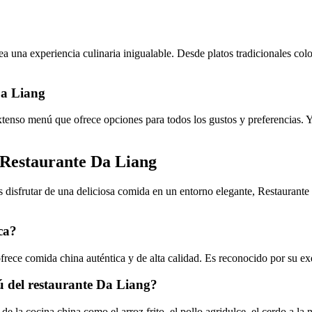
rea una experiencia culinaria inigualable. Desde platos tradicionales c
Da Liang
tenso menú que ofrece opciones para todos los gustos y preferencias. Y
n Restaurante Da Liang
 disfrutar de una deliciosa comida en un entorno elegante, Restaurante
ca?
frece comida china auténtica y de alta calidad. Es reconocido por su e
ú del restaurante Da Liang?
e la cocina china como el arroz frito, el pollo agridulce, el cerdo a la 