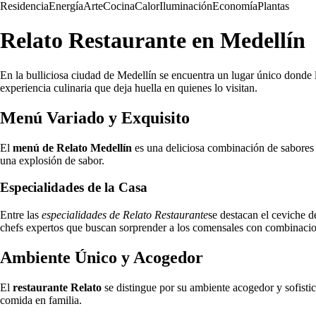
Residencia
Energía
Arte
Cocina
Calor
Iluminación
Economía
Plantas
Relato Restaurante en Medellín
En la bulliciosa ciudad de Medellín se encuentra un lugar único donde 
experiencia culinaria que deja huella en quienes lo visitan.
Menú Variado y Exquisito
El
menú de Relato Medellín
es una deliciosa combinación de sabores 
una explosión de sabor.
Especialidades de la Casa
Entre las
especialidades de Relato Restaurante
se destacan el ceviche d
chefs expertos que buscan sorprender a los comensales con combinacio
Ambiente Único y Acogedor
El
restaurante Relato
se distingue por su ambiente acogedor y sofistic
comida en familia.