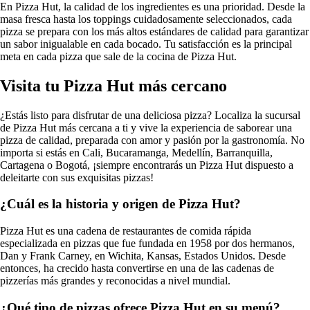
En Pizza Hut, la calidad de los ingredientes es una prioridad. Desde la
masa fresca hasta los toppings cuidadosamente seleccionados, cada
pizza se prepara con los más altos estándares de calidad para garantizar
un sabor inigualable en cada bocado. Tu satisfacción es la principal
meta en cada pizza que sale de la cocina de Pizza Hut.
Visita tu Pizza Hut más cercano
¿Estás listo para disfrutar de una deliciosa pizza? Localiza la sucursal
de Pizza Hut más cercana a ti y vive la experiencia de saborear una
pizza de calidad, preparada con amor y pasión por la gastronomía. No
importa si estás en Cali, Bucaramanga, Medellín, Barranquilla,
Cartagena o Bogotá, ¡siempre encontrarás un Pizza Hut dispuesto a
deleitarte con sus exquisitas pizzas!
¿Cuál es la historia y origen de Pizza Hut?
Pizza Hut es una cadena de restaurantes de comida rápida
especializada en pizzas que fue fundada en 1958 por dos hermanos,
Dan y Frank Carney, en Wichita, Kansas, Estados Unidos. Desde
entonces, ha crecido hasta convertirse en una de las cadenas de
pizzerías más grandes y reconocidas a nivel mundial.
¿Qué tipo de pizzas ofrece Pizza Hut en su menú?