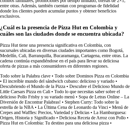
combos familiares, promociones por tiempo limitado, ofertas de 2×1,
entre otras. Además, también cuentan con programas de fidelidad
donde los clientes pueden acumular puntos y obtener beneficios
exclusivos.
¿Cuál es la presencia de Pizza Hut en Colombia y
cuáles son las ciudades donde se encuentra ubicada?
Pizza Hut tiene una presencia significativa en Colombia, con
sucursales ubicadas en diversas ciudades importantes como Bogotá,
Medellín, Cali, Barranquilla, Bucaramanga, Cartagena, entre otras. La
cadena continúa expandiéndose en el país para llevar su deliciosa
oferta de pizzas a más consumidores en diferentes regiones.
Todo sobre la Palabra clave
•
Todo sobre Dominos Pizza en Colombia
•
El increíble mundo del sándwich cubano: delicioso y variado
•
Descubriendo el Mundo de la Pizza
•
Descubre el Delicioso Mundo de
Little Caesars Pizza en Cali
•
Todo lo que necesitas saber sobre el
delicioso Pollo Frisby y su variado menú
•
Sopa de Letras Online – La
Diversión de Encontrar Palabras!
•
Stephen Curry: Todo sobre la
estrella de la NBA
•
La Última Cena de Leonardo da Vinci
•
Menú de
Crepes and Waffles: Precios, Variedad y Delicias
•
La Hamburguesa:
Origen, Historia y Significado
•
Deliciosa Receta de Arroz con Pollo
•
Pizza Hut en Colombia: Tu destino para una deliciosa pizza
•