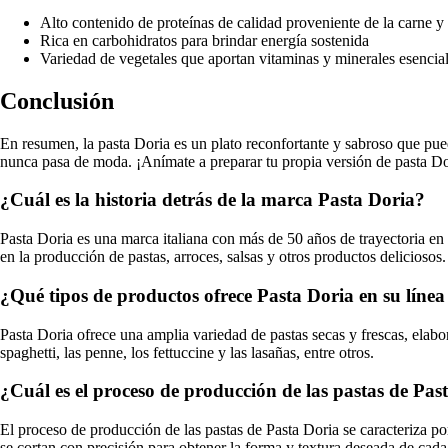
Alto contenido de proteínas de calidad proveniente de la carne y
Rica en carbohidratos para brindar energía sostenida
Variedad de vegetales que aportan vitaminas y minerales esencia
Conclusión
En resumen, la pasta Doria es un plato reconfortante y sabroso que pued
nunca pasa de moda. ¡Anímate a preparar tu propia versión de pasta Dori
¿Cuál es la historia detrás de la marca Pasta Doria?
Pasta Doria es una marca italiana con más de 50 años de trayectoria en
en la producción de pastas, arroces, salsas y otros productos deliciosos.
¿Qué tipos de productos ofrece Pasta Doria en su línea
Pasta Doria ofrece una amplia variedad de pastas secas y frescas, elabo
spaghetti, las penne, los fettuccine y las lasañas, entre otros.
¿Cuál es el proceso de producción de las pastas de Pas
El proceso de producción de las pastas de Pasta Doria se caracteriza po
se cortan con precisión para obtener la forma y textura deseada de cada 