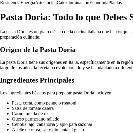
Residencia
Energía
Arte
Cocina
Calor
Iluminación
Economía
Plantas
Pasta Doria: Todo lo que Debes S
La pasta Doria es un plato clásico de la cocina italiana que ha conquis
preparación culinaria.
Origen de la Pasta Doria
La pasta Doria tiene sus orígenes en Italia, específicamente en la reg
largo de los años, la receta ha evolucionado y se ha adaptado a diferent
Ingredientes Principales
Los ingredientes básicos para preparar pasta Doria incluyen:
Pasta corta, como penne o rigatoni
Salsa de tomate casera
Carne molida de res
Queso parmesano rallado
Cebolla, ajo, zanahoria y apio para sazonar
Aceite de oliva, sal y pimienta al gusto