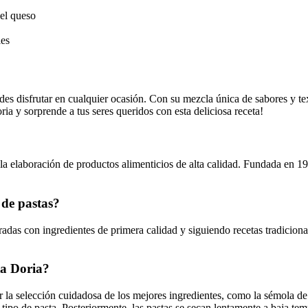
 el queso
les
es disfrutar en cualquier ocasión. Con su mezcla única de sabores y tex
a y sorprende a tus seres queridos con esta deliciosa receta!
 la elaboración de productos alimenticios de alta calidad. Fundada en 1
 de pastas?
radas con ingredientes de primera calidad y siguiendo recetas tradiciona
ta Doria?
r la selección cuidadosa de los mejores ingredientes, como la sémola de
tipo de pasta. Posteriormente, las pastas se secan lentamente a baja tem