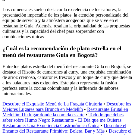
Los comensales suelen destacar la excelencia de los sabores, la
presentación impecable de los platos, la atención personalizada del
equipo de servicio y la atmósfera acogedora que se vive en el
restaurante Gula. Además, resaltan la originalidad de las propuestas
culinarias y la capacidad del chef para sorprender con
combinaciones únicas.
¿Cuál es la recomendación de plato estrella en el
menú del restaurante Gula en Bogotá?
Entre los platos estrella del menú del restaurante Gula en Bogotá, se
destaca el Risotto de camarones al curry, una exquisita combinación
de arroz cremoso, camarones frescos y un toque de curry que deleita
a los paladares más exigentes. Este plato representa la fusión
perfecta entre la cocina colombiana y la influencia de sabores
internacionales.
Descubre el Exquisito Menú de La Fragata Giratoria
•
Descubre los
Mejores Lugares para Brunch en Medellín
•
Restaurante Brutal en
Medellín: Un lugar donde la comida es arte
•
Todo lo que debes
saber sobre Humo Negro Restaurante
•
El Día que me Quieras
Restaurante: Una Experiencia Gastronómica Única
•
Descubre el
Encanto del Restaurante Primitivo: Bolera, Bar y Más
•
Descubre el