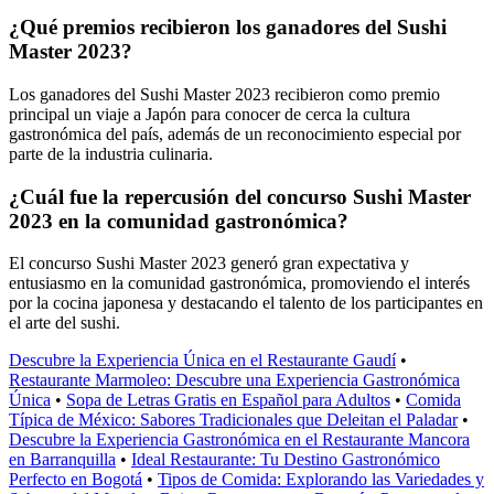
¿Qué premios recibieron los ganadores del Sushi
Master 2023?
Los ganadores del Sushi Master 2023 recibieron como premio
principal un viaje a Japón para conocer de cerca la cultura
gastronómica del país, además de un reconocimiento especial por
parte de la industria culinaria.
¿Cuál fue la repercusión del concurso Sushi Master
2023 en la comunidad gastronómica?
El concurso Sushi Master 2023 generó gran expectativa y
entusiasmo en la comunidad gastronómica, promoviendo el interés
por la cocina japonesa y destacando el talento de los participantes en
el arte del sushi.
Descubre la Experiencia Única en el Restaurante Gaudí
•
Restaurante Marmoleo: Descubre una Experiencia Gastronómica
Única
•
Sopa de Letras Gratis en Español para Adultos
•
Comida
Típica de México: Sabores Tradicionales que Deleitan el Paladar
•
Descubre la Experiencia Gastronómica en el Restaurante Mancora
en Barranquilla
•
Ideal Restaurante: Tu Destino Gastronómico
Perfecto en Bogotá
•
Tipos de Comida: Explorando las Variedades y