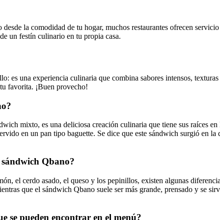
o desde la comodidad de tu hogar, muchos restaurantes ofrecen servicio 
e un festín culinario en tu propia casa.
 es una experiencia culinaria que combina sabores intensos, texturas va
 tu favorita. ¡Buen provecho!
no?
 mixto, es una deliciosa creación culinaria que tiene sus raíces en l
servido en un pan tipo baguette. Se dice que este sándwich surgió en l
un sándwich Qbano?
n, el cerdo asado, el queso y los pepinillos, existen algunas diferenc
 mientras que el sándwich Qbano suele ser más grande, prensado y se si
que se pueden encontrar en el menú?