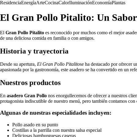
Residencia
Energía
Arte
Cocina
Calor
Iluminación
Economía
Plantas
El Gran Pollo Pitalito: Un Sabo
El
Gran Pollo Pitalito
es reconocido por muchos como el mejor asadero 
de una deliciosa comida en familia o con amigos.
Historia y trayectoria
Desde su apertura,
El Gran Pollo Pitalito
se ha destacado por ofrecer u
apasionada por la gastronomía, este asadero se ha convertido en un refe
Nuestros productos
En
asadero Gran Pollo
nos enorgullecemos de ofrecer a nuestros client
protagonista indiscutible de nuestro menú, pero también contamos con o
Algunas de nuestras especialidades incluyen:
Pollo asado en su punto
Costillas a la parrilla con nuestra salsa especial
Deliciosas hamburguesas caseras