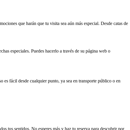
mociones que harán que tu visita sea aún más especial. Desde catas de
fechas especiales. Puedes hacerlo a través de su página web o
o es fácil desde cualquier punto, ya sea en transporte público o en
os tus sentidos. No esperes más y haz tu reserva para descubrir por