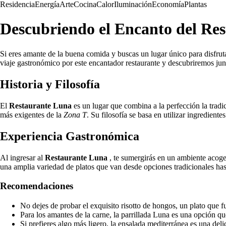
Residencia
Energía
Arte
Cocina
Calor
Iluminación
Economía
Plantas
Descubriendo el Encanto del Re
Si eres amante de la buena comida y buscas un lugar único para disfrut
viaje gastronómico por este encantador restaurante y descubriremos junt
Historia y Filosofía
El
Restaurante Luna
es un lugar que combina a la perfección la trad
más exigentes de la
Zona T
. Su filosofía se basa en utilizar ingrediente
Experiencia Gastronómica
Al ingresar al
Restaurante Luna
, te sumergirás en un ambiente acoged
una amplia variedad de platos que van desde opciones tradicionales has
Recomendaciones
No dejes de probar el exquisito risotto de hongos, un plato que 
Para los amantes de la carne, la parrillada Luna es una opción qu
Si prefieres algo más ligero, la ensalada mediterránea es una deli