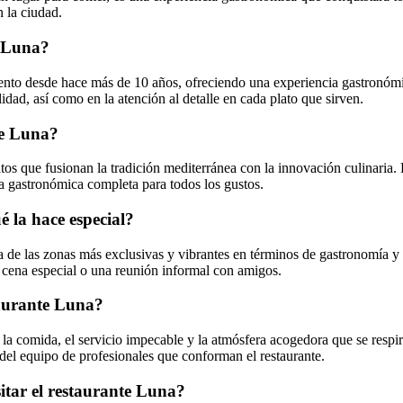
n la ciudad.
e Luna?
iento desde hace más de 10 años, ofreciendo una experiencia gastronóm
alidad, así como en la atención al detalle en cada plato que sirven.
te Luna?
os que fusionan la tradición mediterránea con la innovación culinaria. D
a gastronómica completa para todos los gustos.
é la hace especial?
 de las zonas más exclusivas y vibrantes en términos de gastronomía y e
a cena especial o una reunión informal con amigos.
staurante Luna?
 la comida, el servicio impecable y la atmósfera acogedora que se respira
 del equipo de profesionales que conforman el restaurante.
itar el restaurante Luna?