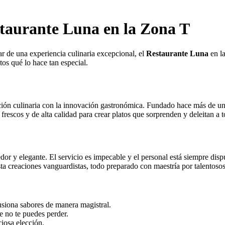
staurante Luna en la Zona T
ar de una experiencia culinaria excepcional, el
Restaurante Luna
en l
os qué lo hace tan especial.
ición culinaria con la innovación gastronómica. Fundado hace más de un
s frescos y de alta calidad para crear platos que sorprenden y deleitan a 
or y elegante. El servicio es impecable y el personal está siempre dispu
ta creaciones vanguardistas, todo preparado con maestría por talentosos
fusiona sabores de manera magistral.
e no te puedes perder.
ciosa elección.