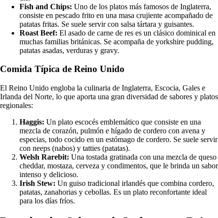
Fish and Chips:
Uno de los platos más famosos de Inglaterra,
consiste en pescado frito en una masa crujiente acompañado de
patatas fritas. Se suele servir con salsa tártara y guisantes.
Roast Beef:
El asado de carne de res es un clásico dominical en
muchas familias británicas. Se acompaña de yorkshire pudding,
patatas asadas, verduras y gravy.
Comida Típica de Reino Unido
El Reino Unido engloba la culinaria de Inglaterra, Escocia, Gales e
Irlanda del Norte, lo que aporta una gran diversidad de sabores y platos
regionales:
Haggis:
Un plato escocés emblemático que consiste en una
mezcla de corazón, pulmón e hígado de cordero con avena y
especias, todo cocido en un estómago de cordero. Se suele servir
con neeps (nabos) y tatties (patatas).
Welsh Rarebit:
Una tostada gratinada con una mezcla de queso
cheddar, mostaza, cerveza y condimentos, que le brinda un sabor
intenso y delicioso.
Irish Stew:
Un guiso tradicional irlandés que combina cordero,
patatas, zanahorias y cebollas. Es un plato reconfortante ideal
para los días fríos.