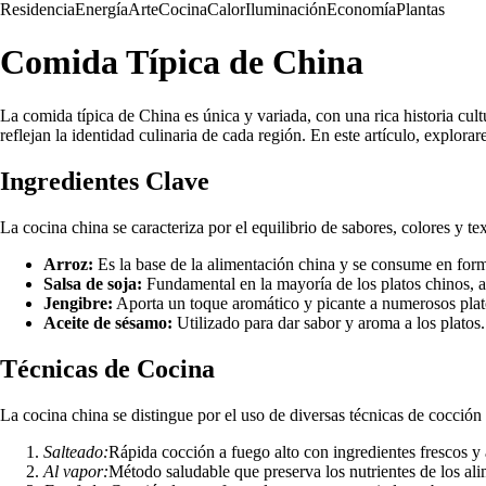
Residencia
Energía
Arte
Cocina
Calor
Iluminación
Economía
Plantas
Comida Típica de China
La comida típica de China es única y variada, con una rica historia cul
reflejan la identidad culinaria de cada región. En este artículo, explor
Ingredientes Clave
La cocina china se caracteriza por el equilibrio de sabores, colores y 
Arroz:
Es la base de la alimentación china y se consume en forma
Salsa de soja:
Fundamental en la mayoría de los platos chinos, 
Jengibre:
Aporta un toque aromático y picante a numerosos plat
Aceite de sésamo:
Utilizado para dar sabor y aroma a los platos.
Técnicas de Cocina
La cocina china se distingue por el uso de diversas técnicas de cocción
Salteado:
Rápida cocción a fuego alto con ingredientes frescos y 
Al vapor:
Método saludable que preserva los nutrientes de los ali