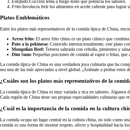
Estofado:
Cocción lenta a fuego lento que potencia los sabores.
Frito:
Involucra freír los alimentos en aceite caliente para lograr u
Platos Emblemáticos
Entre los platos más representativos de la comida típica de China, enc
Arroz frito:
El arroz frito chino es un plato clásico que combina
Pato a la pekinesa:
Conocido internacionalmente, este plato cons
Mongolian Beef:
Ternera salteada con cebolla, pimientos y salsa 
Dim Sum:
Pequeñas porciones de comida al vapor o fritas, que 
La comida típica de China es una verdadera joya culinaria que ha conqu
sea una de las más apreciadas a nivel global. ¡Anímate a probar estos d
¿Cuáles son los platos más representativos de la comid
La comida típica de China es muy variada y rica en sabores. Algunos de l
Cada región de China tiene sus propias especialidades culinarias que refl
¿Cuál es la importancia de la comida en la cultura chi
La comida ocupa un lugar central en la cultura china, no solo como una
comida es una forma de mostrar respeto, afecto y hospitalidad hacia lo