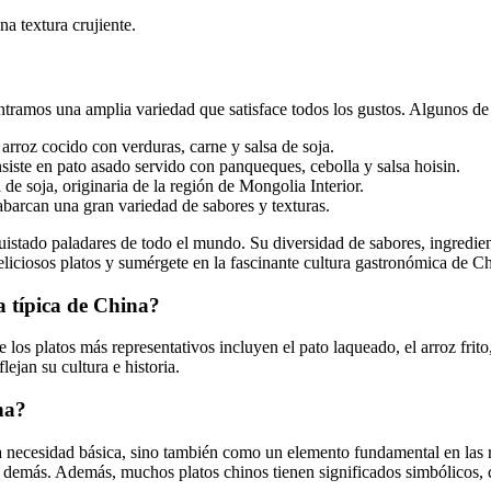
na textura crujiente.
ontramos una amplia variedad que satisface todos los gustos. Algunos de
 arroz cocido con verduras, carne y salsa de soja.
iste en pato asado servido con panqueques, cebolla y salsa hoisin.
de soja, originaria de la región de Mongolia Interior.
abarcan una gran variedad de sabores y texturas.
istado paladares de todo el mundo. Su diversidad de sabores, ingredien
eliciosos platos y sumérgete en la fascinante cultura gastronómica de C
a típica de China?
os platos más representativos incluyen el pato laqueado, el arroz frito, 
ejan su cultura e historia.
na?
 necesidad básica, sino también como un elemento fundamental en las rel
s demás. Además, muchos platos chinos tienen significados simbólicos, 